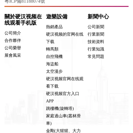
粵ICP備81188074號
關於硬汉视频在
遊樂設備
新聞中心
线观看手机版
熱銷產品
公司新聞
公司簡介
硬汉视频的官网在线
行業新聞
合作夥伴
下载
技術資料
公司榮譽
轉馬類
行業知識
展會風采
自控飛機
常見問題
海盜船
太空漫步
硬汉视频官网在线观
看下载
硬汉视频官方入口
APP
跳樓機(旋轉塔)
家庭過山車(叢林滑
車)
金剛(大猩猩、大力