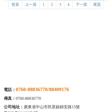
人喜歡上了網
感
首頁
上一頁
1
2
3
4
下一頁
尾頁
紅遊樂場設
，體驗別樣精
備，也
彩，這
讓大家養成了
裏是轉轉
周末去抖音網
杯。大
紅遊樂場設備
盤公轉，
公園裏麵打卡
轉杯自
的好習
轉，隨
慣。
音樂節奏轉盤
時快時
慢；
轉動的是緊張
刺
激，
也是溫馨浪漫​
。
0760-88836770/88409176
電話：
傳真：
0760-88836770
公司地址：
廣東省中山市民眾鎮錦安路15號