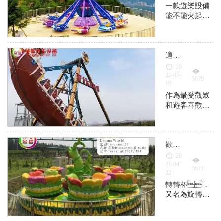
耍，
一款遊樂設備
都可以接觸得
能不能火起
到遊樂園設
來，
備。小
能不能被孩子
朋友看到這些
們所接
遊樂園設備總
受，主要
適合景區投資的網紅遊樂場設備項目
會心動，
還是看這款遊
20
迫不得已跳上
樂設備外觀好
21-05-
5079
19
去體
不好
驗。
看，玩
作為最受觀眾
但是你又知道
起來好不好
和遊客喜歡的
公園裏常見的
玩。
抖音網紅遊樂
遊樂園設備款
自控飛機之所
場設
式都有哪些
以被孩子們接
備，
呢？
受，就
其實大部分都
歡樂的轉轉杯好玩在哪裏
是因為自控飛
集中在大型遊
20
機是一款好看
樂場設
21-04-
5671
22
又好玩的遊樂
備，因
設備。
為抖音的自媒
轉轉杯，
體宣
又名為旋轉咖
傳，
啡杯，讓
讓更多的年輕
人感受飛旋快