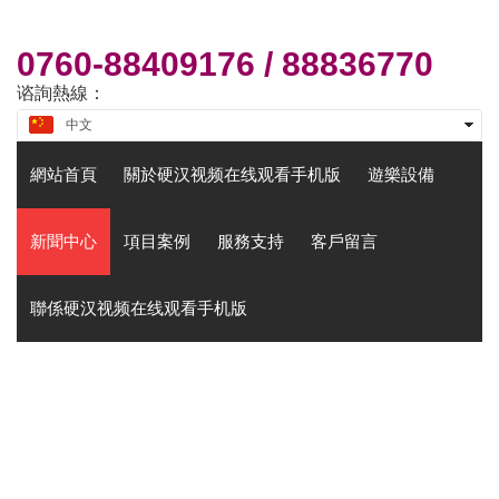
周一
至
周六
8:30-17:30
0760-88409176 /
88836770
谘詢熱線：
中文
English
網站首頁
關於硬汉视频在线观看手机版
遊樂設備
新聞中心
項目案例
服務支持
客戶留言
聯係硬汉视频在线观看手机版