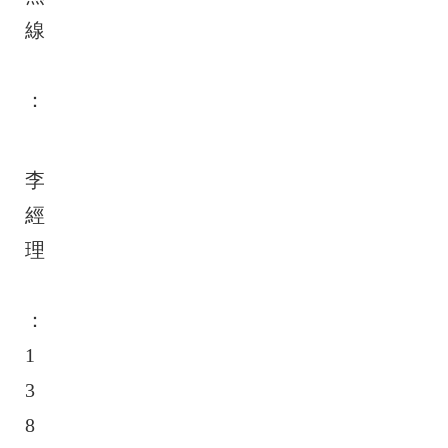
線
：
李
經
理
：
1
3
8