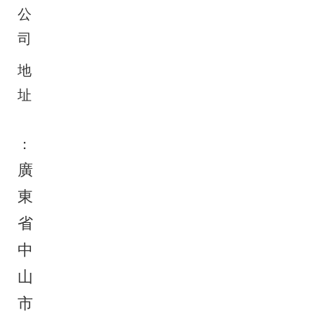
公
司
地
址
：
廣
東
省
中
山
市