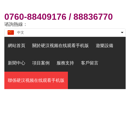
周一
至
周六
8:30-17:30
0760-88409176 /
88836770
谘詢熱線：
中文
English
網站首頁
關於硬汉视频在线观看手机版
遊樂設備
新聞中心
項目案例
服務支持
客戶留言
聯係硬汉视频在线观看手机版