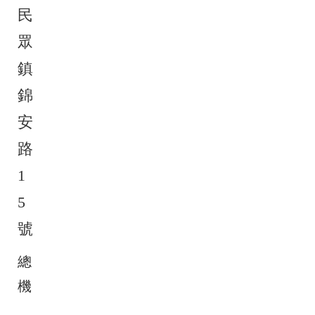
民
眾
鎮
錦
安
路
1
5
號
總
機