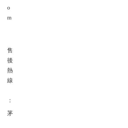
o
m
售
後
熱
線
：
茅