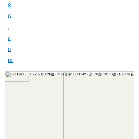
8
6
.
c
o
m
© 2023 Baidu - GS(2021)6026號 - 甲測資字11111342 - 京ICP證030173號 - Data © 百