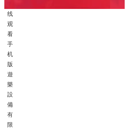
在
线
观
看
手
机
版
遊
樂
設
備
有
限